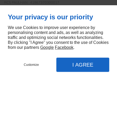
RCS PAULHAN : 41867370300017
Siège social : 6 ZAE La Barthe, 34230 PAULHAN.
N° de téléphone : 09 74 56 25 24
Your privacy is our priority
N° de Fax : 04 67 25 05 87
DIRECTEUR DE LA PUBLICATION
We use Cookies to improve user experience by
personalising content and ads, as well as analyzing
traffic and optimizing social networks functionalities.
FRANCK LAVINI
By clicking "I Agree" you consent to the use of Cookies
HÉBERGEMENT
from our partners
Google
Facebook
.
Linkeo.com
SA au capital de 700 000 euros
I AGREE
Customize
RCS Paris 430 106 278
CONTACTEZ-NOUS
Siège social : 23 Rue des Grands Augustins - 75006 Paris
MENU
APPEL
PLAN
N° de téléphone : 09 72 67 01 67
Accueil
Assainissement vrd
Accueil
Demolition
Contactez-nous
Mentions légales